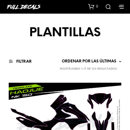
0
PLANTILLAS
FILTRAR
SORTED
MOSTRANDO 1–9 DE 123 RESULTADOS
BY
LATEST