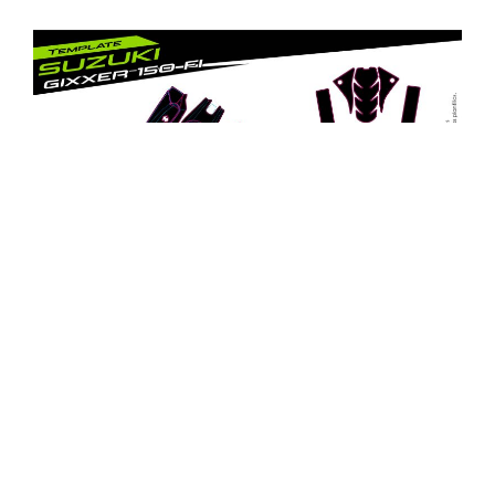
SUZUKI GIXXER 150 FI PLANTILLA PRO
$
80,00
AÑADIR AL CARRITO