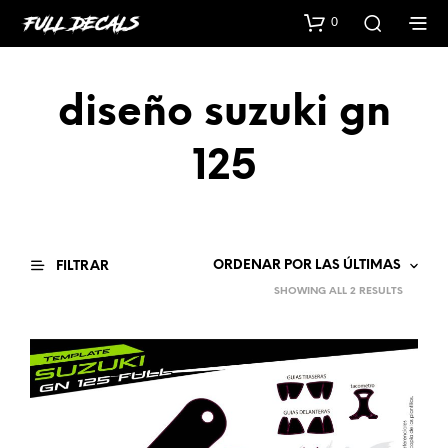
0
diseño suzuki gn
125
FILTRAR
SORTED
SHOWING ALL 2 RESULTS
BY
LATEST