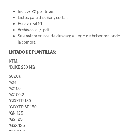
Incluye 22 plantillas.
Listos para diseñar y cortar.
Escala real 1:1.
Archivos .ai / .pdf
Se enviará enlace de descarga luego de haber realizado
la compra.
LISTADO DE PLANTILLAS:
KTM:
*DUKE 250 NG
SUZUKI:
*AX4
*AX100
*AX100-2
*GIXXER 150
*GIXXER SF 150
*GN 125
*GS 125
*GSX 125