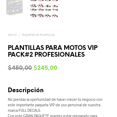
INICIO
/
PAQUETES DE PLANTILLAS
PLANTILLAS PARA MOTOS VIP
PACK#2 PROFESIONALES
Original
Current
$
450,00
$
245,00
price
price
was:
is:
Descripción
$450,00.
$245,00.
No pierdas la oportunidad de hacer crecer tu negocio con
este importante paquete VIP de uso personal de nuestra
marca FULL DECALS.
Con este GRAN PAQUETE puedes estar preparado para