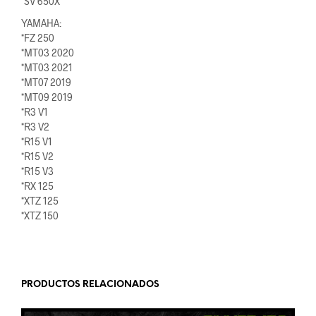
*SV 650X
YAMAHA:
*FZ 250
*MT03 2020
*MT03 2021
*MT07 2019
*MT09 2019
*R3 V1
*R3 V2
*R15 V1
*R15 V2
*R15 V3
*RX 125
*XTZ 125
*XTZ 150
PRODUCTOS RELACIONADOS